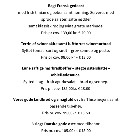
Bagt Fransk gedeost
med frisk timian og peber samt honning. Serveres med
sprøde salater, salte nødder
samt klassisk rødløgsvinaigrette marinade.
Pris pr cov. 139,00 kr. € 20,00
Terrin af svinenakke samt lufttørret svinemørbrad
Syltet tomat- surt og sødt – grov sennep og pesto.
Pris pr cov. 98,00 kr – € 13,00
Lune saftige mørbradbøffer – stegte østershatte –
æbleflødesauce.
Syltede løg – frisk agurkesalat – brød og sennep.
Pris pr. cov. 135,00kr. € 18.00
Vores gode landbrød og smagfuld ost
fra Thise mejeri, samt
passende tilbehør.
Pris pr. cov. 95,00kr. € 13.50
3 slags Danske gode oste
med tilbehør.
Pris pr. cov. 105,00kr. € 15.00