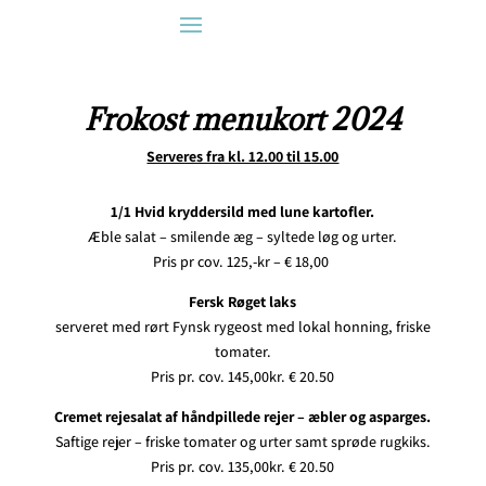
Frokost menukort
2024
Serveres fra kl. 12.00 til 15.00
1/1 Hvid kryddersild med lune kartofler.
Æble salat – smilende æg – syltede løg og urter.
Pris pr cov. 125,-kr – € 18,00
Fersk Røget laks
serveret med rørt Fynsk rygeost med
lokal honning, friske
tomater.
Pris pr. cov. 145,00kr. € 20.50
Cremet rejesalat af håndpillede rejer – æbler og asparges.
Saftige rejer – friske tomater og urter samt sprøde rugkiks.
Pris pr. cov. 135,00kr. € 20.50