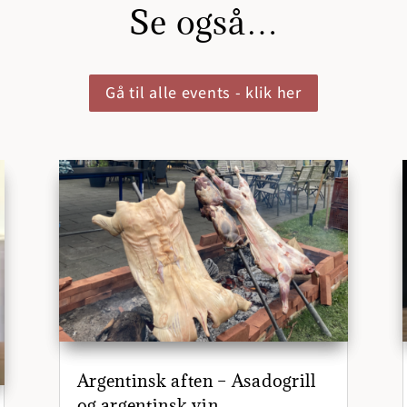
Se også…
Gå til alle events - klik her
Argentinsk aften – Asadogrill
og argentinsk vin