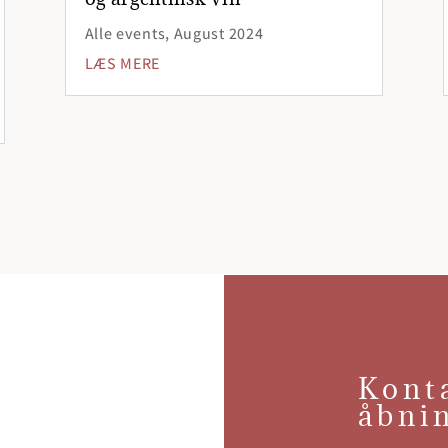
Alle events
,
August 2024
LÆS MERE
Kont
åbni