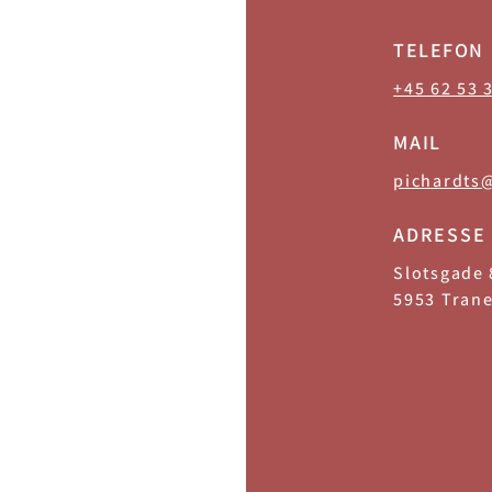
TELEFON
+45 62 53 
MAIL
pichardts
ADRESSE
Slotsgade 
5953 Tran