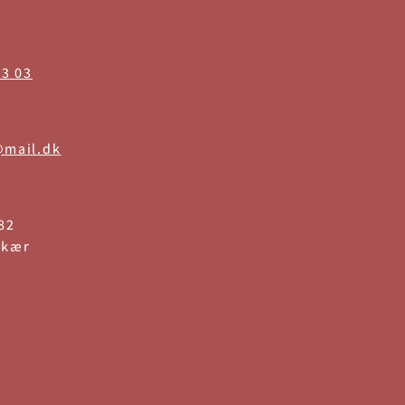
33 03
@mail.dk
82
ekær