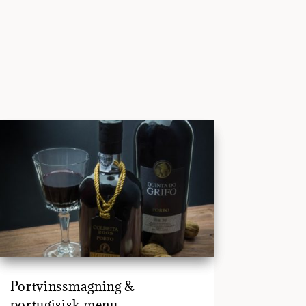
Portvinssmagning &
portugisisk menu